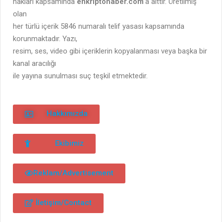
hakları kapsamında
enkriptohaber.com
’a aittir. Üretilmiş
olan
her türlü içerik 5846 numaralı telif yasası kapsamında
korunmaktadır. Yazı,
resim, ses, video gibi içeriklerin kopyalanması veya başka bir
kanal aracılığı
ile yayına sunulması suç teşkil etmektedir.
Hakkımızda
Ekibimiz
Reklam/Advertisement
İletişim/Contact