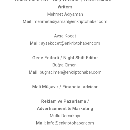
Writers
Mehmet Adıyaman
Mail:
mehmetadiyaman
@enkriptohaber.com
Ayşe Köçet
Mail:
aysekocet@enkriptohaber.com
Gece Editörü / Night Shift Editor
Buğra Çimen
Mail:
bugracimen@enkriptohaber.com
Mali Müşavir / Financial advisor
Reklam ve Pazarlama /
Advertisement & Marketing
Mutlu Demirkapı
Mail:
info@enkriptohaber.com