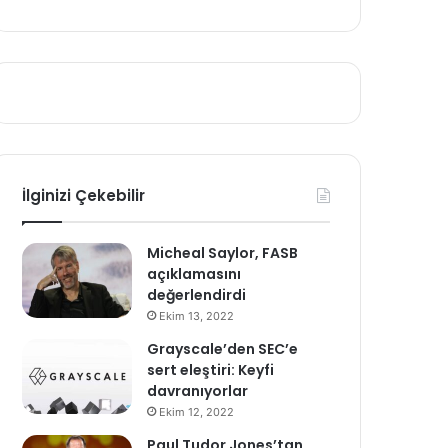
İlginizi Çekebilir
Micheal Saylor, FASB
açıklamasını
değerlendirdi
Ekim 13, 2022
Grayscale’den SEC’e
sert eleştiri: Keyfi
davranıyorlar
Ekim 12, 2022
Paul Tudor Jones’tan