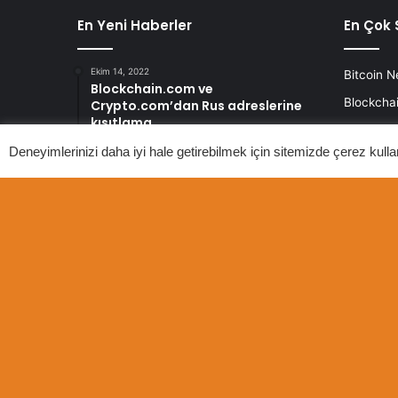
En Yeni Haberler
En Çok 
Ekim 14, 2022
Bitcoin N
Blockchain.com ve
Blockchai
Crypto.com’dan Rus adreslerine
kısıtlama
AltCoin N
Deneyimlerinizi daha iyi hale getirebilmek için sitemizde çerez kulla
Ekim 14, 2022
Kripto Pa
Tartışmalı hukuk firması, Tether ve
Bitfinex’in toplu davalarından
Ethereum
alındı
Metavers
Ekim 14, 2022
DeFi Nedi
Binance’den Bitcoin madenciliğine
500 milyon dolarlık kredi
© Telif Hakkı 2026, Tüm Hakları Saklıdır |
TektashMed