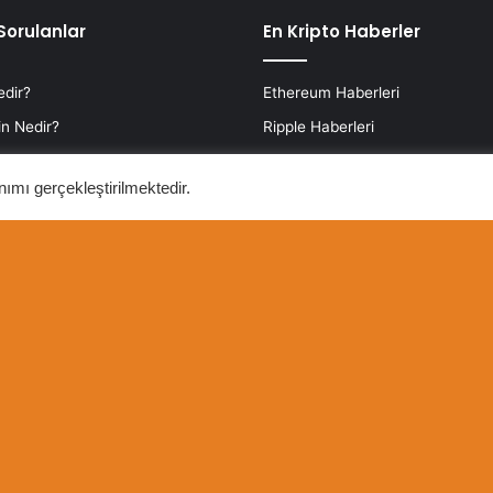
Sorulanlar
En Kripto Haberler
edir?
Ethereum Haberleri
n Nedir?
Ripple Haberleri
edir?
Dogecoin Haberleri
nımı gerçekleştirilmektedir.
ra Nedir?
Binance Haberleri
 (ETH) Nedir?
IOTA Haberleri
e nedir?
Tron Haberleri
r?
ya
Hakkımızda
Misyon & Vizyon
Ekibimiz
Künye