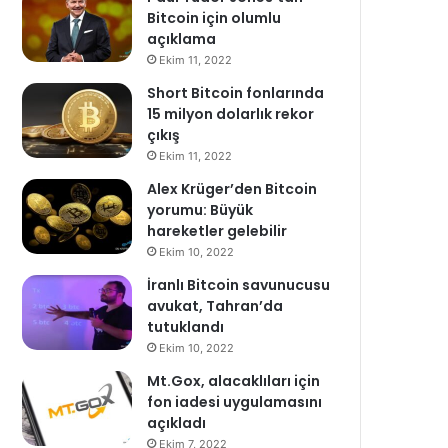
Bitcoin için olumlu
açıklama
Ekim 11, 2022
Short Bitcoin fonlarında
15 milyon dolarlık rekor
çıkış
Ekim 11, 2022
Alex Krüger’den Bitcoin
yorumu: Büyük
hareketler gelebilir
Ekim 10, 2022
İranlı Bitcoin savunucusu
avukat, Tahran’da
tutuklandı
Ekim 10, 2022
Mt.Gox, alacaklıları için
fon iadesi uygulamasını
açıkladı
Ekim 7, 2022