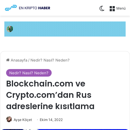
Dış görünüm
Menü
Anasayfa
/
Nedir? Nasıl? Neden?
Nedir? Nasıl? Neden?
Blockchain.com ve
Crypto.com’dan Rus
adreslerine kısıtlama
Ayşe Köçet
Ekim 14, 2022