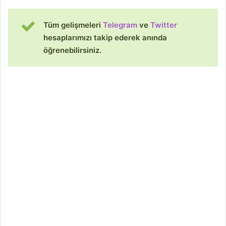
Tüm gelişmeleri
Telegram
ve
Twitter
hesaplarımızı takip ederek anında
öğrenebilirsiniz.