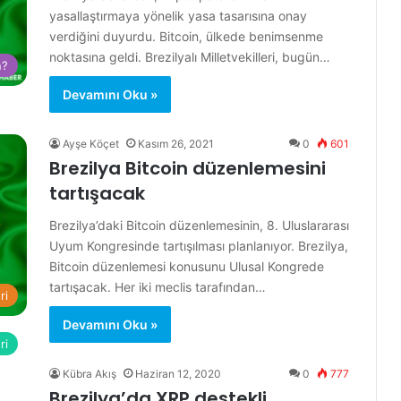
yasallaştırmaya yönelik yasa tasarısına onay
verdiğini duyurdu. Bitcoin, ülkede benimsenme
noktasına geldi. Brezilyalı Milletvekilleri, bugün…
n?
Devamını Oku »
Ayşe Köçet
Kasım 26, 2021
0
601
Brezilya Bitcoin düzenlemesini
tartışacak
Brezilya’daki Bitcoin düzenlemesinin, 8. Uluslararası
Uyum Kongresinde tartışılması planlanıyor. Brezilya,
Bitcoin düzenlemesi konusunu Ulusal Kongrede
tartışacak. Her iki meclis tarafından…
ri
Devamını Oku »
ri
Kübra Akış
Haziran 12, 2020
0
777
Brezilya’da XRP destekli