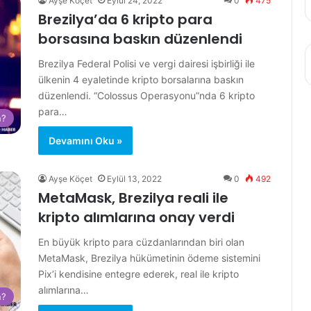
Ayşe Köçet
Eylül 24, 2022
0
475
Brezilya’da 6 kripto para
borsasına baskın düzenlendi
Brezilya Federal Polisi ve vergi dairesi işbirliği ile
ülkenin 4 eyaletinde kripto borsalarına baskın
düzenlendi. “Colossus Operasyonu”nda 6 kripto
para…
n?
Devamını Oku »
Ayşe Köçet
Eylül 13, 2022
0
492
MetaMask, Brezilya reali ile
kripto alımlarına onay verdi
En büyük kripto para cüzdanlarından biri olan
MetaMask, Brezilya hükümetinin ödeme sistemini
Pix’i kendisine entegre ederek, real ile kripto
alımlarına…
n?