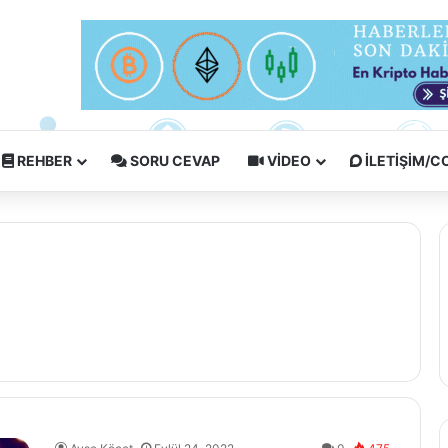
REHBER
SORU CEVAP
VIDEO
İLETIŞIM/