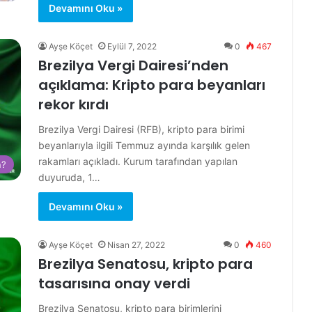
Devamını Oku »
Ayşe Köçet
Eylül 7, 2022
0
467
Brezilya Vergi Dairesi’nden
açıklama: Kripto para beyanları
rekor kırdı
Brezilya Vergi Dairesi (RFB), kripto para birimi
beyanlarıyla ilgili Temmuz ayında karşılık gelen
rakamları açıkladı. Kurum tarafından yapılan
n?
duyuruda, 1…
Devamını Oku »
Ayşe Köçet
Nisan 27, 2022
0
460
Brezilya Senatosu, kripto para
tasarısına onay verdi
Brezilya Senatosu, kripto para birimlerini