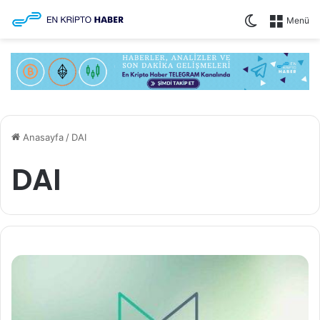
Dış görünü
Menü
Anasayfa
/
DAI
DAI