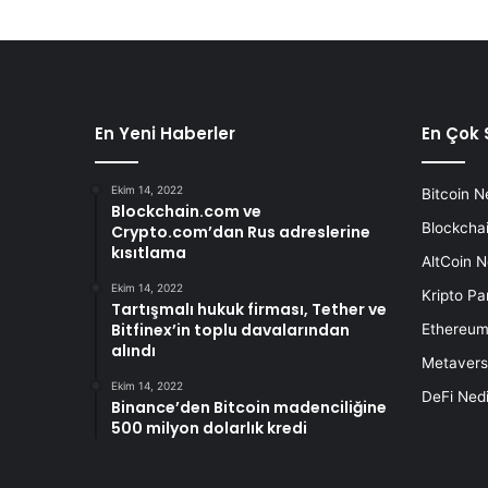
En Yeni Haberler
En Çok 
Ekim 14, 2022
Bitcoin N
Blockchain.com ve
Blockchai
Crypto.com’dan Rus adreslerine
kısıtlama
AltCoin N
Ekim 14, 2022
Kripto Pa
Tartışmalı hukuk firması, Tether ve
Bitfinex’in toplu davalarından
Ethereum
alındı
Metavers
Ekim 14, 2022
DeFi Nedi
Binance’den Bitcoin madenciliğine
500 milyon dolarlık kredi