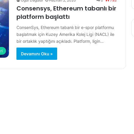
Uğur Dağdibi
Haziran 2, 2020
0
793
Consensys, Ethereum tabanlı bir
platform başlattı
ConsenSys, Ethereum tabanlı bir e-spor platformu
başlatmak için Kuzey Amerika Kolej Ligi (NACL) ile
bir ortaklık yaptığını açıkladı. Platform, ligin…
ri
Devamını Oku »