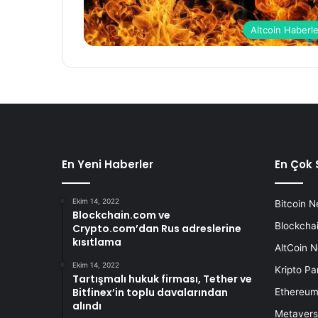
Altcoin Haberle
En Yeni Haberler
En Çok 
Ekim 14, 2022
Bitcoin N
Blockchain.com ve
Blockchai
Crypto.com’dan Rus adreslerine
kısıtlama
AltCoin N
Ekim 14, 2022
Kripto Pa
Tartışmalı hukuk firması, Tether ve
Bitfinex’in toplu davalarından
Ethereum
alındı
Metavers