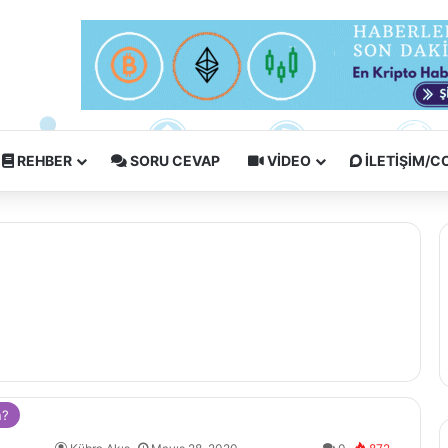
REHBER
SORU CEVAP
VIDEO
İLETIŞIM/
n?