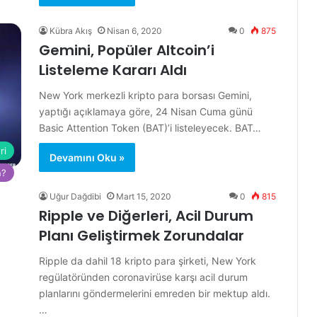
Kübra Akış
Nisan 6, 2020
0
875
Gemini, Popüler Altcoin’i
Listeleme Kararı Aldı
New York merkezli kripto para borsası Gemini,
yaptığı açıklamaya göre, 24 Nisan Cuma günü
Basic Attention Token (BAT)’i listeleyecek. BAT…
ri
Devamını Oku »
n?
Uğur Dağdibi
Mart 15, 2020
0
815
Ripple ve Diğerleri, Acil Durum
Planı Geliştirmek Zorundalar
Ripple da dahil 18 kripto para şirketi, New York
regülatöründen coronavirüse karşı acil durum
planlarını göndermelerini emreden bir mektup aldı.
…