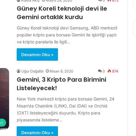
Kübra Akış
Mayıs 28, 2020
0
872
Güney Koreli teknoloji devi ile
Gemini ortaklık kurdu
Güney Koreli teknoloji devi Samsung, ABD merkezli
popüler kripto para borsası Gemini ile işbirliği yaptı
ve kripto paralarla ile ilgili…
Devamını Oku »
Uğur Dağdibi
Nisan 9, 2020
0
974
Gemini, 3 Kripto Para Birimini
Listeleyecek!
New York merkezli kripto para borsası Gemini, 24
Nisan’da Chainlink (LINK), Dai (DAI) ve Orchid
(OXT) listeleyeceğini duyurdu. Kripto para
piyasasında listeleme…
ri
Devamını Oku »