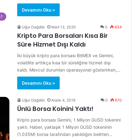
Devamını Oku »
n?
Uğur Dağdibi
Mart 13, 2020
0
834
Kripto Para Borsaları Kısa Bir
Süre Hizmet Dışı Kaldı
İki büyük kripto para borsası BitMEX ve Gemini,
volatilite arttıkça kısa bir süreliğine hizmet dışı
kaldı. Mevcut durumları operasyonel gösterirken,…
Devamını Oku »
Uğur Dağdibi
Aralık 4, 2019
0
670
Ünlü Borsa Koinini Yaktı!
Kripto para borsası Gemini, 1 Milyon GUSD tokenini
yaktı. Haber, yaklaşık 1 Milyon GUSD tokeninin
(1.035M) borsa tarafından yakıldığını belirten…