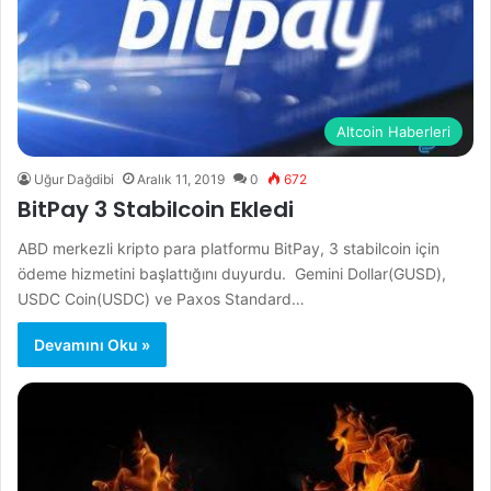
Altcoin Haberleri
Uğur Dağdibi
Aralık 11, 2019
0
672
BitPay 3 Stabilcoin Ekledi
ABD merkezli kripto para platformu BitPay, 3 stabilcoin için
ödeme hizmetini başlattığını duyurdu. Gemini Dollar(GUSD),
USDC Coin(USDC) ve Paxos Standard…
Devamını Oku »