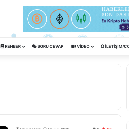
REHBER
SORU CEVAP
VIDEO
İLETIŞIM/