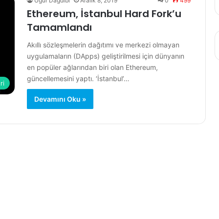
Uğur Dağdibi
Aralık 8, 2019
0
499
Ethereum, İstanbul Hard Fork’u
Tamamlandı
Akıllı sözleşmelerin dağıtımı ve merkezi olmayan
uygulamaların (DApps) geliştirilmesi için dünyanın
en popüler ağlarından biri olan Ethereum,
güncellemesini yaptı. ‘İstanbul’…
ri
Devamını Oku »