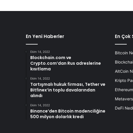
En Yeni Haberler
En Çok 
Ekim 14, 2022
Bitcoin N
Blockchain.com ve
Blockchai
Crypto.com’dan Rus adreslerine
kısıtlama
AltCoin N
Ekim 14, 2022
Kripto Pa
Tartışmalı hukuk firması, Tether ve
Bitfinex’in toplu davalarından
Ethereum
alındı
Metavers
Ekim 14, 2022
DeFi Nedi
Binance’den Bitcoin madenciliğine
500 milyon dolarlık kredi