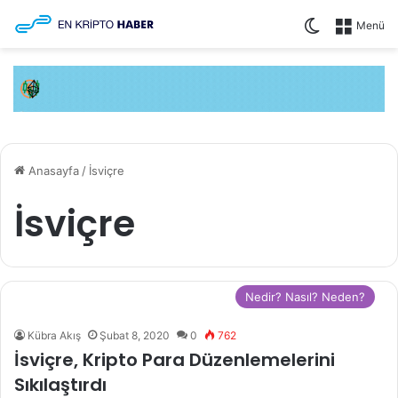
Dış görünü
Menü
Anasayfa
/
İsviçre
İsviçre
Nedir? Nasıl? Neden?
Kübra Akış
Şubat 8, 2020
0
762
İsviçre, Kripto Para Düzenlemelerini
Sıkılaştırdı