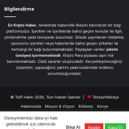
Bilgilendirme
En Kripto Haber
, temelinde habercilik ilkesini barındıran bir bilgi
platformudur. İçerikler ve içeriklerde bahsi geçen konular ile ilgili,
yönlendirme yada tavsiyede bulunmaz. Sitede yayınlanan reklamlar,
sponsorlu içerikler veya haberlerde bahsi geçen şirketler ile
herhangi bir bağı bulunmamaktadır. Paylaşılan veriler
yatırım
tavsiyesi içermemektedir
. Kripto Para piyasası aşırı risk
barındırmaktadır. Ciddi zararlar oluşturabilir. Gerçekleştireceğiniz
ziyaretler, yapacağınız yatırım yada kullanımlar kullanıcı
sorumluluğundadır.
© Telif Hakkı 2026, Tüm Hakları Saklıdır |
TektashMedya
Hakkımızda
Misyon & Vizyon
Ekibimiz
Künye
Üyelik Sözleşmesi
Gizlilik Sözleşmesi
İletişim/Contact
Deneyimlerinizi daha iyi hale
getirebilmek için sitemizde
Bilgi Al
Reddet
Kabul Et