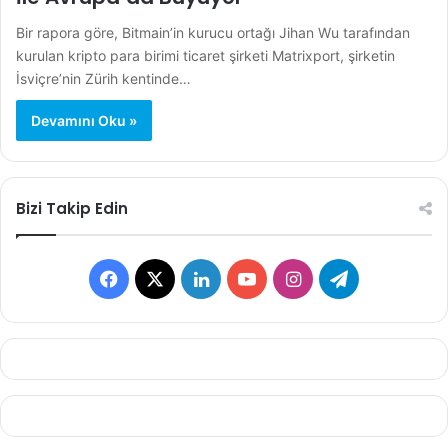
Bir rapora göre, Bitmain’in kurucu ortağı Jihan Wu tarafından
kurulan kripto para birimi ticaret şirketi Matrixport, şirketin
İsviçre’nin Zürih kentinde…
Devamını Oku »
Bizi Takip Edin
F
X
L
Y
I
T
a
i
o
n
e
c
n
u
s
l
e
k
T
t
e
b
e
u
a
g