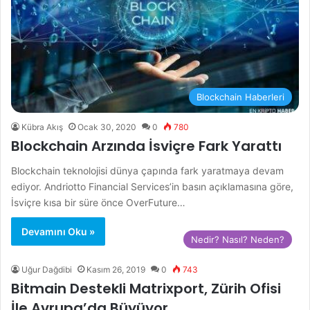
Blockchain Haberleri
Kübra Akış
Ocak 30, 2020
0
780
Blockchain Arzında İsviçre Fark Yarattı
Blockchain teknolojisi dünya çapında fark yaratmaya devam
ediyor. Andriotto Financial Services’in basın açıklamasına göre,
İsviçre kısa bir süre önce OverFuture…
Devamını Oku »
Nedir? Nasıl? Neden?
Uğur Dağdibi
Kasım 26, 2019
0
743
Bitmain Destekli Matrixport, Zürih Ofisi
İle Avrupa’da Büyüyor