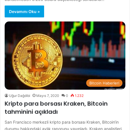
Devamını Oku »
Bitcoin Haberleri
Uğur Dağdibi
Mayıs 7, 2020
0
1.232
Kripto para borsası Kraken, Bitcoin
tahminini açıkladı
San Francisco merkezli kripto para borsası Kraken, Bitcoin‘in
durumu hakkındaki aylık raporunu yayınladı. Kraken analistleri,