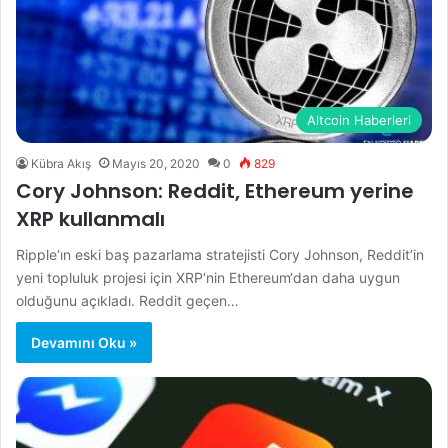
Altcoin Haberleri
Kübra Akış
Mayıs 20, 2020
0
829
Cory Johnson: Reddit, Ethereum yerine
XRP kullanmalı
Ripple‘ın eski baş pazarlama stratejisti Cory Johnson, Reddit’in
yeni topluluk projesi için XRP‘nin Ethereum‘dan daha uygun
olduğunu açıkladı. Reddit geçen…
Devamını Oku »