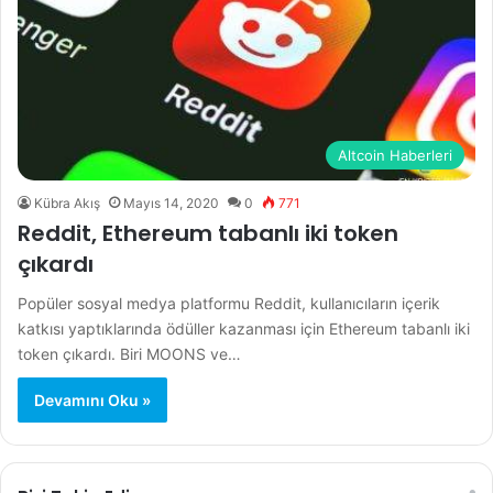
Altcoin Haberleri
Kübra Akış
Mayıs 14, 2020
0
771
Reddit, Ethereum tabanlı iki token
çıkardı
Popüler sosyal medya platformu Reddit, kullanıcıların içerik
katkısı yaptıklarında ödüller kazanması için Ethereum tabanlı iki
token çıkardı. Biri MOONS ve…
Devamını Oku »