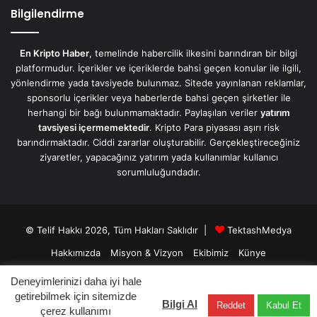
Bilgilendirme
En Kripto Haber
, temelinde habercilik ilkesini barındıran bir bilgi
platformudur. İçerikler ve içeriklerde bahsi geçen konular ile ilgili,
yönlendirme yada tavsiyede bulunmaz. Sitede yayınlanan reklamlar,
sponsorlu içerikler veya haberlerde bahsi geçen şirketler ile
herhangi bir bağı bulunmamaktadır. Paylaşılan veriler
yatırım
tavsiyesi içermemektedir
. Kripto Para piyasası aşırı risk
barındırmaktadır. Ciddi zararlar oluşturabilir. Gerçekleştireceğiniz
ziyaretler, yapacağınız yatırım yada kullanımlar kullanıcı
sorumluluğundadır.
© Telif Hakkı 2026, Tüm Hakları Saklıdır |
TektashMedya
Hakkımızda
Misyon & Vizyon
Ekibimiz
Künye
Üyelik Sözleşmesi
Gizlilik Sözleşmesi
İletişim/Contact
Deneyimlerinizi daha iyi hale
getirebilmek için sitemizde
Bilgi Al
Reddet
Kabul Et
Facebook
X
LinkedIn
YouTube
Instagram
Telegram
çerez kullanımı