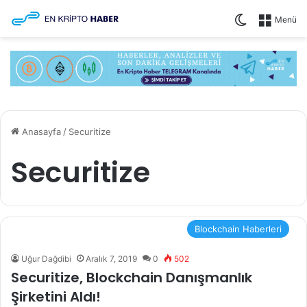
Dış görünü
Menü
Anasayfa
/
Securitize
Securitize
Blockchain Haberleri
Uğur Dağdibi
Aralık 7, 2019
0
502
Securitize, Blockchain Danışmanlık
Şirketini Aldı!