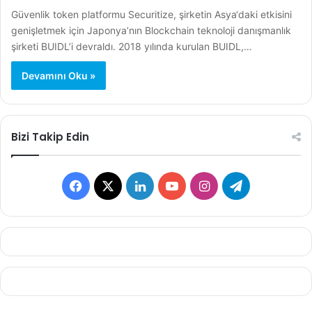
Güvenlik token platformu Securitize, şirketin Asya‘daki etkisini
genişletmek için Japonya’nın Blockchain teknoloji danışmanlık
şirketi BUIDL’i devraldı. 2018 yılında kurulan BUIDL,…
Devamını Oku »
Bizi Takip Edin
F
X
L
Y
I
T
a
i
o
n
e
c
n
u
s
l
e
k
T
t
e
b
e
u
a
g