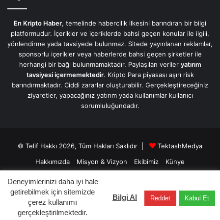
En Kripto Haber
, temelinde habercilik ilkesini barındıran bir bilgi
platformudur. İçerikler ve içeriklerde bahsi geçen konular ile ilgili,
yönlendirme yada tavsiyede bulunmaz. Sitede yayınlanan reklamlar,
sponsorlu içerikler veya haberlerde bahsi geçen şirketler ile
herhangi bir bağı bulunmamaktadır. Paylaşılan veriler
yatırım
tavsiyesi içermemektedir
. Kripto Para piyasası aşırı risk
barındırmaktadır. Ciddi zararlar oluşturabilir. Gerçekleştireceğiniz
ziyaretler, yapacağınız yatırım yada kullanımlar kullanıcı
sorumluluğundadır.
© Telif Hakkı 2026, Tüm Hakları Saklıdır |
TektashMedya
Hakkımızda
Misyon & Vizyon
Ekibimiz
Künye
Üyelik Sözleşmesi
Gizlilik Sözleşmesi
İletişim/Contact
Deneyimlerinizi daha iyi hale
getirebilmek için sitemizde
Bilgi Al
Reddet
Kabul Et
Facebook
X
LinkedIn
YouTube
Instagram
Telegram
çerez kullanımı
gerçekleştirilmektedir.