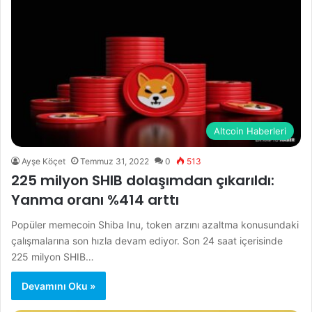
Altcoin Haberleri
Ayşe Köçet
Temmuz 31, 2022
0
513
225 milyon SHIB dolaşımdan çıkarıldı:
Yanma oranı %414 arttı
Popüler memecoin Shiba Inu, token arzını azaltma konusundaki
çalışmalarına son hızla devam ediyor. Son 24 saat içerisinde
225 milyon SHIB…
Devamını Oku »