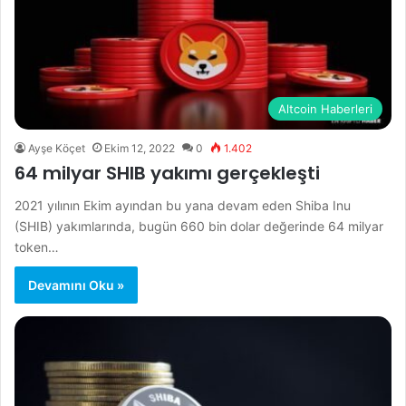
Altcoin Haberleri
Ayşe Köçet
Ekim 12, 2022
0
1.402
64 milyar SHIB yakımı gerçekleşti
2021 yılının Ekim ayından bu yana devam eden Shiba Inu
(SHIB) yakımlarında, bugün 660 bin dolar değerinde 64 milyar
token…
Devamını Oku »