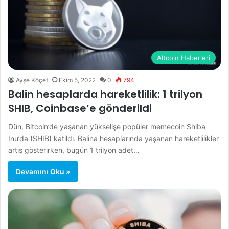
Altcoin Haberleri
Ayşe Köçet
Ekim 5, 2022
0
794
Balin hesaplarda hareketlilik: 1 trilyon
SHIB, Coinbase’e gönderildi
Dün, Bitcoin’de yaşanan yükselişe popüler memecoin Shiba
Inu’da (SHIB) katıldı. Balina hesaplarında yaşanan hareketlilikler
artış gösterirken, bugün 1 trilyon adet…
Devamını Oku »