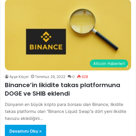
Altcoin Haberleri
Ayşe Köçet
Temmuz 29, 2022
0
628
Binance’in likidite takas platformuna
DOGE ve SHIB eklendi
Dünyanın en büyük kripto para borsası olan Binance, likidite
takas platformu olan “Binance Liquid Swap”a dört yeni likidite
havuzu eklediğini…
Devamını Oku »