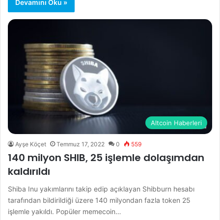
Devamını Oku »
Altcoin Haberleri
Ayşe Köçet
Temmuz 17, 2022
0
559
140 milyon SHIB, 25 işlemle dolaşımdan
kaldırıldı
Shiba Inu yakımlarını takip edip açıklayan Shibburn hesabı
tarafından bildirildiği üzere 140 milyondan fazla token 25
işlemle yakıldı. Popüler memecoin…