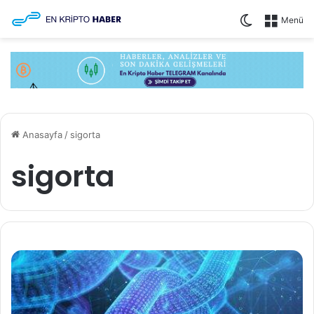
Dış görünü
Menü
Anasayfa
/
sigorta
sigorta