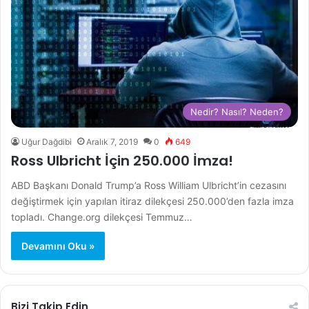
Nedir? Nasıl? Neden?
Uğur Dağdibi
Aralık 7, 2019
0
649
Ross Ulbricht İçin 250.000 İmza!
ABD Başkanı Donald Trump’a Ross William Ulbricht’in cezasını
değiştirmek için yapılan itiraz dilekçesi 250.000’den fazla imza
topladı. Change.org dilekçesi Temmuz…
Devamını Oku »
Bizi Takip Edin