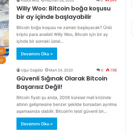
Kübra Akış
Haziran 29, 2020
0
844
Willy Woo: Bitcoin boğa koşusu
bir ay içinde başlayabilir
Bitcoin boğa koşusu ne zaman başlayacak? Ünlü
kripto para analisti Willy Woo, Bitcoin için bir ay
içinde bir sonraki üstel…
ri
Devamını Oku »
ri
Uğur Dağdibi
Mart 24, 2020
0
798
Güvenli Sığınak Olarak Bitcoin
Başarısız Değil!
Bitcoin fiyatı şu anda, 2008 küresel mali krizinde
altının gelişmesine benzer şekilde borsadan ayrılma
aşamasında olabilir. Bitcoin‘in testi güvenli bir…
Devamını Oku »