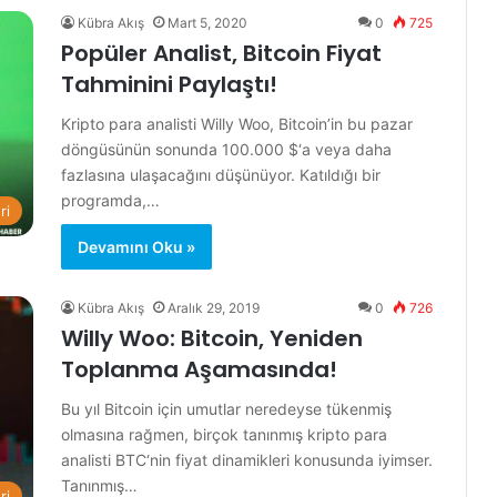
Kübra Akış
Mart 5, 2020
0
725
Popüler Analist, Bitcoin Fiyat
Tahminini Paylaştı!
Kripto para analisti Willy Woo, Bitcoin’in bu pazar
döngüsünün sonunda 100.000 $‘a veya daha
fazlasına ulaşacağını düşünüyor. Katıldığı bir
programda,…
ri
Devamını Oku »
Kübra Akış
Aralık 29, 2019
0
726
Willy Woo: Bitcoin, Yeniden
Toplanma Aşamasında!
Bu yıl Bitcoin için umutlar neredeyse tükenmiş
olmasına rağmen, birçok tanınmış kripto para
analisti BTC‘nin fiyat dinamikleri konusunda iyimser.
Tanınmış…
ri