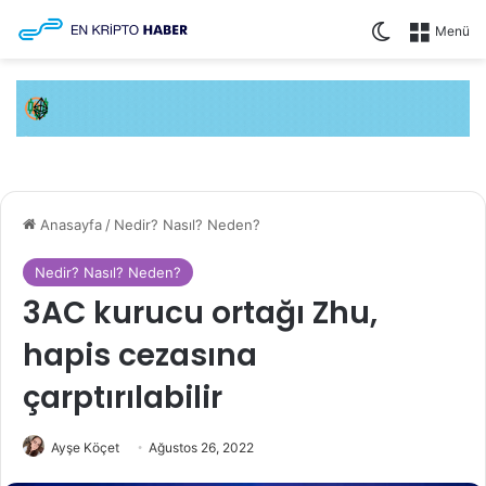
Dış görünüm
Menü
Anasayfa
/
Nedir? Nasıl? Neden?
Nedir? Nasıl? Neden?
3AC kurucu ortağı Zhu,
hapis cezasına
çarptırılabilir
Ayşe Köçet
Ağustos 26, 2022