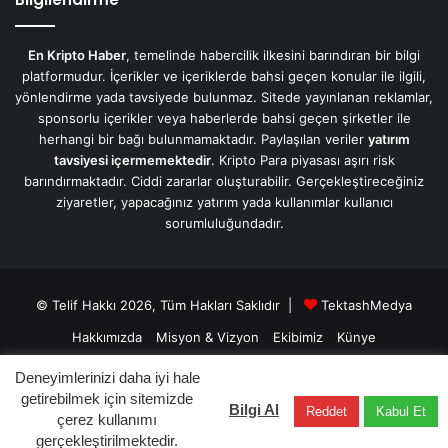
En Kripto Haber
, temelinde habercilik ilkesini barındıran bir bilgi
platformudur. İçerikler ve içeriklerde bahsi geçen konular ile ilgili,
yönlendirme yada tavsiyede bulunmaz. Sitede yayınlanan reklamlar,
sponsorlu içerikler veya haberlerde bahsi geçen şirketler ile
herhangi bir bağı bulunmamaktadır. Paylaşılan veriler
yatırım
tavsiyesi içermemektedir
. Kripto Para piyasası aşırı risk
barındırmaktadır. Ciddi zararlar oluşturabilir. Gerçekleştireceğiniz
ziyaretler, yapacağınız yatırım yada kullanımlar kullanıcı
sorumluluğundadır.
© Telif Hakkı 2026, Tüm Hakları Saklıdır |
TektashMedya
Hakkımızda
Misyon & Vizyon
Ekibimiz
Künye
Üyelik Sözleşmesi
Gizlilik Sözleşmesi
İletişim/Contact
Deneyimlerinizi daha iyi hale
getirebilmek için sitemizde
Bilgi Al
Reddet
Kabul Et
Facebook
X
LinkedIn
YouTube
Instagram
Telegram
çerez kullanımı
gerçekleştirilmektedir.