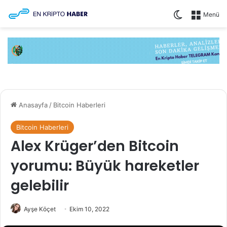
Dış görünüm
Menü
Anasayfa
/
Bitcoin Haberleri
Bitcoin Haberleri
Alex Krüger’den Bitcoin
yorumu: Büyük hareketler
gelebilir
Ayşe Köçet
Ekim 10, 2022