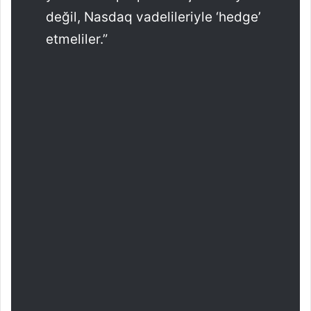
değil, Nasdaq vadelileriyle ‘hedge’
etmeliler.”