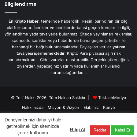
Bilgilendirme
En Kripto Haber
, temelinde habercilik ilkesini barındıran bir bilgi
platformudur. İçerikler ve içeriklerde bahsi geçen konular ile ilgili,
yönlendirme yada tavsiyede bulunmaz. Sitede yayınlanan reklamlar,
sponsorlu içerikler veya haberlerde bahsi geçen şirketler ile
herhangi bir bağı bulunmamaktadır. Paylaşılan veriler
yatırım
tavsiyesi içermemektedir
. Kripto Para piyasası aşırı risk
barındırmaktadır. Ciddi zararlar oluşturabilir. Gerçekleştireceğiniz
ziyaretler, yapacağınız yatırım yada kullanımlar kullanıcı
sorumluluğundadır.
© Telif Hakkı 2026, Tüm Hakları Saklıdır |
TektashMedya
Hakkımızda
Misyon & Vizyon
Ekibimiz
Künye
Üyelik Sözleşmesi
Gizlilik Sözleşmesi
İletişim/Contact
Deneyimlerinizi daha iyi hale
getirebilmek için sitemizde
Bilgi Al
Reddet
Kabul Et
Facebook
X
LinkedIn
YouTube
Instagram
Telegram
çerez kullanımı