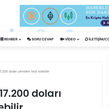
REHBER
SORU CEVAP
VIDEO
İLETIŞIM/
17.200 doları yeniden test edebilir
 17.200 doları
bilir