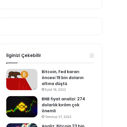
İlginizi Çekebilir
Bitcoin, Fed kararı
öncesi 19 bin doların
altına düştü
Eylül 19, 2022
BNB fiyat analizi: 274
dolarlık kırılım çok
önemli
Temmuz 27, 2022
Analiz: Bitcoin 23 bin