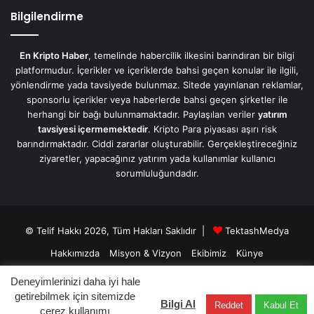
Bilgilendirme
En Kripto Haber
, temelinde habercilik ilkesini barındıran bir bilgi
platformudur. İçerikler ve içeriklerde bahsi geçen konular ile ilgili,
yönlendirme yada tavsiyede bulunmaz. Sitede yayınlanan reklamlar,
sponsorlu içerikler veya haberlerde bahsi geçen şirketler ile
herhangi bir bağı bulunmamaktadır. Paylaşılan veriler
yatırım
tavsiyesi içermemektedir
. Kripto Para piyasası aşırı risk
barındırmaktadır. Ciddi zararlar oluşturabilir. Gerçekleştireceğiniz
ziyaretler, yapacağınız yatırım yada kullanımlar kullanıcı
sorumluluğundadır.
© Telif Hakkı 2026, Tüm Hakları Saklıdır |
TektashMedya
Hakkımızda
Misyon & Vizyon
Ekibimiz
Künye
Üyelik Sözleşmesi
Gizlilik Sözleşmesi
İletişim/Contact
Deneyimlerinizi daha iyi hale
getirebilmek için sitemizde
Bilgi Al
Reddet
Kabul Et
Facebook
X
LinkedIn
YouTube
Instagram
Telegram
çerez kullanımı