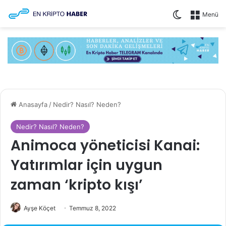
Dış görünüm
Menü
Anasayfa
/
Nedir? Nasıl? Neden?
Nedir? Nasıl? Neden?
Animoca yöneticisi Kanai:
Yatırımlar için uygun
zaman ‘kripto kışı’
Ayşe Köçet
Temmuz 8, 2022