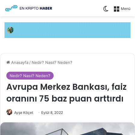
Dış görünüm
Menü
Anasayfa
/
Nedir? Nasıl? Neden?
Nedir? Nasıl? Neden?
Avrupa Merkez Bankası, faiz
oranını 75 baz puan arttırdı
Ayşe Köçet
Eylül 8, 2022