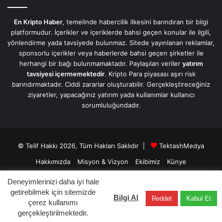
En Kripto Haber
, temelinde habercilik ilkesini barındıran bir bilgi
platformudur. İçerikler ve içeriklerde bahsi geçen konular ile ilgili,
yönlendirme yada tavsiyede bulunmaz. Sitede yayınlanan reklamlar,
sponsorlu içerikler veya haberlerde bahsi geçen şirketler ile
herhangi bir bağı bulunmamaktadır. Paylaşılan veriler
yatırım
tavsiyesi içermemektedir
. Kripto Para piyasası aşırı risk
barındırmaktadır. Ciddi zararlar oluşturabilir. Gerçekleştireceğiniz
ziyaretler, yapacağınız yatırım yada kullanımlar kullanıcı
sorumluluğundadır.
© Telif Hakkı 2026, Tüm Hakları Saklıdır |
TektashMedya
Hakkımızda
Misyon & Vizyon
Ekibimiz
Künye
Üyelik Sözleşmesi
Gizlilik Sözleşmesi
İletişim/Contact
Deneyimlerinizi daha iyi hale
getirebilmek için sitemizde
Bilgi Al
Reddet
Kabul Et
Facebook
X
LinkedIn
YouTube
Instagram
Telegram
çerez kullanımı
gerçekleştirilmektedir.