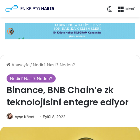
Dış görünüm
Menü
Anasayfa
/
Nedir? Nasıl? Neden?
Nedir? Nasıl? Neden?
Binance, BNB Chain’e zk
teknolojisini entegre ediyor
Ayşe Köçet
Eylül 8, 2022