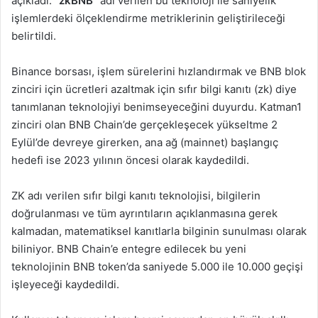
açıkladı.
“zkBNB”
adı verilen bu teknoloji ile saniyelik
işlemlerdeki ölçeklendirme metriklerinin geliştirileceği
belirtildi.
Binance borsası, işlem sürelerini hızlandırmak ve BNB blok
zinciri için ücretleri azaltmak için sıfır bilgi kanıtı (zk) diye
tanımlanan teknolojiyi benimseyeceğini duyurdu. Katman1
zinciri olan BNB Chain’de gerçekleşecek yükseltme 2
Eylül’de devreye girerken, ana ağ (mainnet) başlangıç
hedefi ise 2023 yılının öncesi olarak kaydedildi.
ZK adı verilen sıfır bilgi kanıtı teknolojisi, bilgilerin
doğrulanması ve tüm ayrıntıların açıklanmasına gerek
kalmadan, matematiksel kanıtlarla bilginin sunulması olarak
biliniyor. BNB Chain’e entegre edilecek bu yeni
teknolojinin BNB token’da saniyede 5.000 ile 10.000 geçişi
işleyeceği kaydedildi.