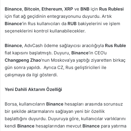
Binance
,
Bitcoin
,
Ethereum
,
XRP
ve
BNB
için
Rus Rublesi
için fiat ağ geçidinin entegrasyonunu duyurdu. Artık
Binance
‘in Rus kullanıcıları da
RUB
bakiyelerini ve işlem
seçeneklerini kontrol kullanabilecekler.
Binance
, AdvCash ödeme sağlayıcısı aracılığıyla
Rus Ruble
fiat kapısını başlatmıştı. Duyuru,
Binance
’in CEO’u
Changpeng Zhao
’nun Moskova’ya yaptığı ziyaretten birkaç
gün sonra yapıldı. Ayrıca CZ, Rus geliştiricileri ile
çalışmaya da ilgi gösterdi.
Yeni Dahili Aktarım Özelliği
Borsa, kullanıcıların
Binance
hesapları arasında sorunsuz
bir şekilde aktarmalarını sağlayan yeni bir özellik
başlattığını duyurdu. Duyuruya göre, kullanıcılar varlıklarını
kendi
Binance
hesaplarından mevcut
Binance
para yatırma