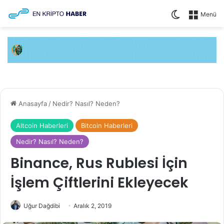
Dış görünüm
Menü
Anasayfa
/
Nedir? Nasıl? Neden?
Altcoin Haberleri
Bitcoin Haberleri
Nedir? Nasıl? Neden?
Binance, Rus Rublesi İçin
İşlem Çiftlerini Ekleyecek
Uğur Dağdibi
Aralık 2, 2019