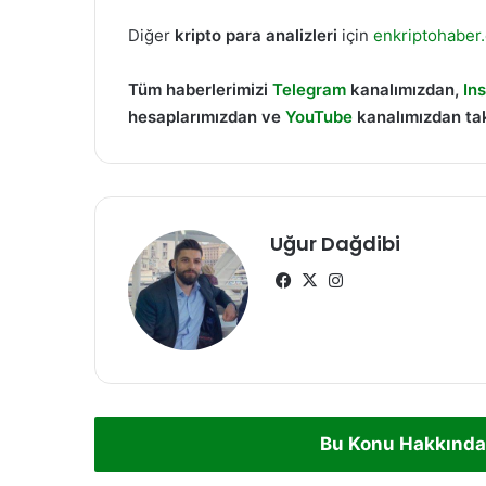
Diğer
kripto para analizleri
için
enkriptohaber
Tüm haberlerimizi
Telegram
kanalımızdan,
In
hesaplarımızdan ve
YouTube
kanalımızdan tak
Uğur Dağdibi
Facebook
X
Instagram
Bu Konu Hakkında