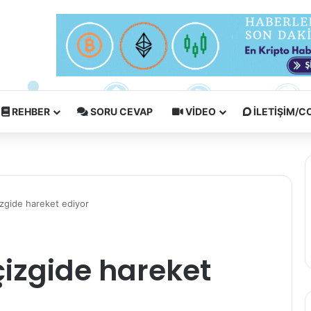
REHBER
SORU CEVAP
VIDEO
İLETIŞIM/
çizgide hareket ediyor
 çizgide hareket