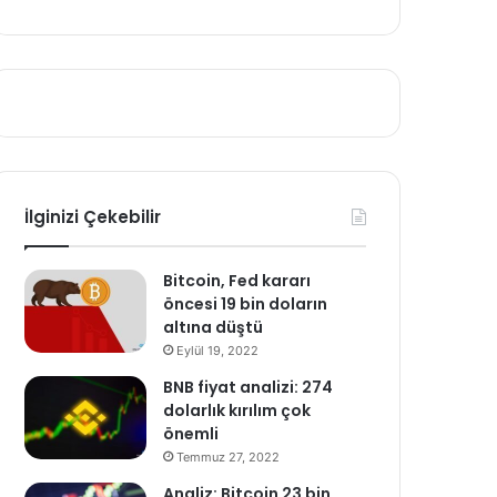
İlginizi Çekebilir
Bitcoin, Fed kararı
öncesi 19 bin doların
altına düştü
Eylül 19, 2022
BNB fiyat analizi: 274
dolarlık kırılım çok
önemli
Temmuz 27, 2022
Analiz: Bitcoin 23 bin