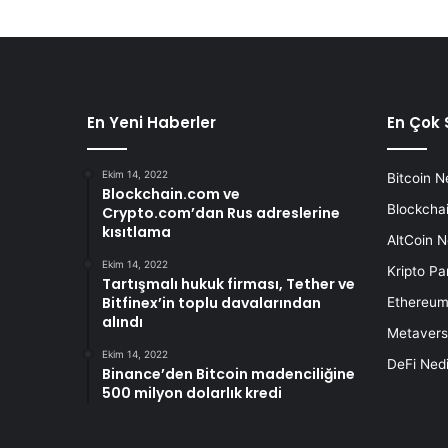
En Yeni Haberler
En Çok 
Ekim 14, 2022
Bitcoin N
Blockchain.com ve
Blockchai
Crypto.com’dan Rus adreslerine
kısıtlama
AltCoin N
Ekim 14, 2022
Kripto Pa
Tartışmalı hukuk firması, Tether ve
Bitfinex’in toplu davalarından
Ethereum
alındı
Metavers
Ekim 14, 2022
DeFi Nedi
Binance’den Bitcoin madenciliğine
500 milyon dolarlık kredi