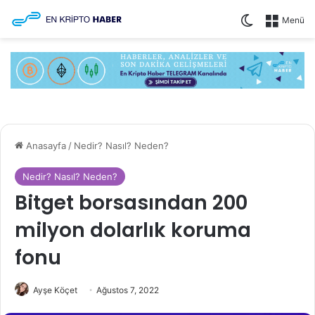
Dış görünüm
Menü
Anasayfa
/
Nedir? Nasıl? Neden?
Nedir? Nasıl? Neden?
Bitget borsasından 200
milyon dolarlık koruma
fonu
Ayşe Köçet
Ağustos 7, 2022