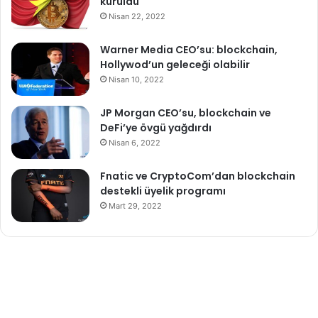
kuruldu
Nisan 22, 2022
Warner Media CEO’su: blockchain,
Hollywod’un geleceği olabilir
Nisan 10, 2022
JP Morgan CEO’su, blockchain ve
DeFi’ye övgü yağdırdı
Nisan 6, 2022
Fnatic ve CryptoCom’dan blockchain
destekli üyelik programı
Mart 29, 2022