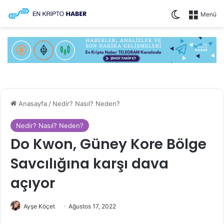
Dış görünüm
Menü
Anasayfa
/
Nedir? Nasıl? Neden?
Nedir? Nasıl? Neden?
Do Kwon, Güney Kore Bölge
Savcılığına karşı dava
açıyor
Ayşe Köçet
Ağustos 17, 2022