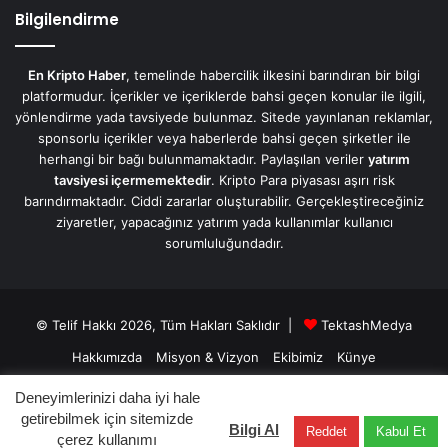
Bilgilendirme
En Kripto Haber
, temelinde habercilik ilkesini barındıran bir bilgi
platformudur. İçerikler ve içeriklerde bahsi geçen konular ile ilgili,
yönlendirme yada tavsiyede bulunmaz. Sitede yayınlanan reklamlar,
sponsorlu içerikler veya haberlerde bahsi geçen şirketler ile
herhangi bir bağı bulunmamaktadır. Paylaşılan veriler
yatırım
tavsiyesi içermemektedir
. Kripto Para piyasası aşırı risk
barındırmaktadır. Ciddi zararlar oluşturabilir. Gerçekleştireceğiniz
ziyaretler, yapacağınız yatırım yada kullanımlar kullanıcı
sorumluluğundadır.
© Telif Hakkı 2026, Tüm Hakları Saklıdır |
TektashMedya
Hakkımızda
Misyon & Vizyon
Ekibimiz
Künye
Üyelik Sözleşmesi
Gizlilik Sözleşmesi
İletişim/Contact
Deneyimlerinizi daha iyi hale
getirebilmek için sitemizde
Bilgi Al
Reddet
Kabul Et
Facebook
X
LinkedIn
YouTube
Instagram
Telegram
çerez kullanımı