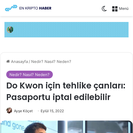
Dış görünüm
Menü
Anasayfa
/
Nedir? Nasıl? Neden?
Nedir? Nasıl? Neden?
Do Kwon için tehlike çanları:
Pasaportu iptal edilebilir
Ayşe Köçet
Eylül 15, 2022