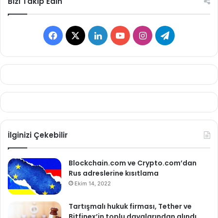
Bizi Takip Edin
Facebook
X
LinkedIn
YouTube
Instagram
Telegram
İlginizi Çekebilir
Blockchain.com ve Crypto.com’dan
Rus adreslerine kısıtlama
Ekim 14, 2022
Tartışmalı hukuk firması, Tether ve
Bitfinex’in toplu davalarından alındı