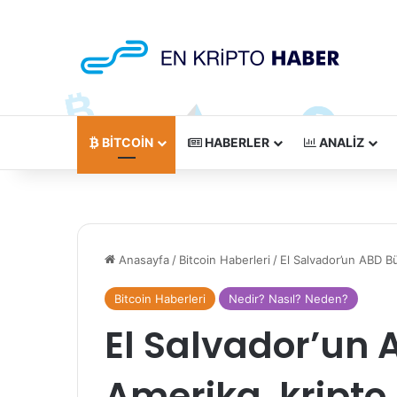
BITCOIN
HABERLER
ANALIZ
Anasayfa
/
Bitcoin Haberleri
/
El Salvador’un ABD Bü
Bitcoin Haberleri
Nedir? Nasıl? Neden?
El Salvador’un 
Amerika, kripto