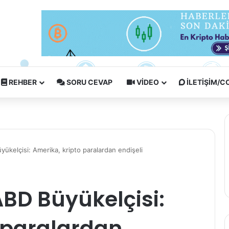
REHBER
SORU CEVAP
VIDEO
İLETIŞIM/
yükelçisi: Amerika, kripto paralardan endişeli
ABD Büyükelçisi:
 paralardan