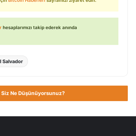
 için
Bitcoin Haberleri
sayfamızı ziyaret edin.
r
hesaplarımızı takip ederek anında
l Salvador
 Siz Ne Düşünüyorsunuz?