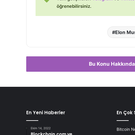
öğrenebilirsiniz.
Elon Mu
Bu Konu Hakkında
En Yeni Haberler
En Çok 
Ekim 14, 2022
Bitcoin N
Blockchain.com ve