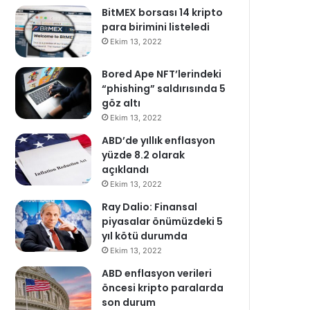
BitMEX borsası 14 kripto
para birimini listeledi
Ekim 13, 2022
Bored Ape NFT’lerindeki
“phishing” saldırısında 5
göz altı
Ekim 13, 2022
ABD’de yıllık enflasyon
yüzde 8.2 olarak
açıklandı
Ekim 13, 2022
Ray Dalio: Finansal
piyasalar önümüzdeki 5
yıl kötü durumda
Ekim 13, 2022
ABD enflasyon verileri
öncesi kripto paralarda
son durum