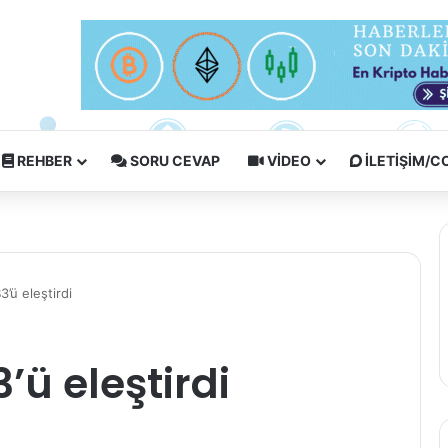
REHBER
SORU CEVAP
VIDEO
İLETIŞIM/
’ü eleştirdi
’ü eleştirdi