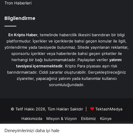
Tron Haberleri
Bilgilendirme
En Kripto Haber
, temelinde habercilik ilkesini barındıran bir bilgi
platformudur. İçerikler ve içeriklerde bahsi geçen konular ile ilgili,
yönlendirme yada tavsiyede bulunmaz. Sitede yayınlanan reklamlar,
sponsorlu içerikler veya haberlerde bahsi geçen şirketler ile
herhangi bir bağı bulunmamaktadır. Paylaşılan veriler
yatırım
tavsiyesi içermemektedir
. Kripto Para piyasası aşırı risk
barındırmaktadır. Ciddi zararlar oluşturabilir. Gerçekleştireceğiniz
ziyaretler, yapacağınız yatırım yada kullanımlar kullanıcı
sorumluluğundadır.
© Telif Hakkı 2026, Tüm Hakları Saklıdır |
TektashMedya
Hakkımızda
Misyon & Vizyon
Ekibimiz
Künye
Üyelik Sözleşmesi
Gizlilik Sözleşmesi
İletişim/Contact
Deneyimlerinizi daha iyi hale