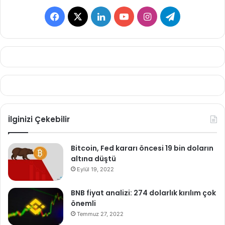
Facebook
X
LinkedIn
YouTube
Instagram
Telegram
İlginizi Çekebilir
Bitcoin, Fed kararı öncesi 19 bin doların
altına düştü
Eylül 19, 2022
BNB fiyat analizi: 274 dolarlık kırılım çok
önemli
Temmuz 27, 2022