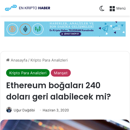
Dış görünüm
Menü
Anasayfa
/
Kripto Para Analizleri
Kripto Para Analizleri
Manşet
Ethereum boğaları 240
doları geri alabilecek mi?
Uğur Dağdibi
Haziran 3, 2020