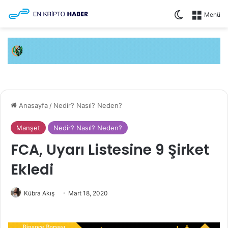
Dış görünüm
Menü
Anasayfa
/
Nedir? Nasıl? Neden?
Manşet
Nedir? Nasıl? Neden?
FCA, Uyarı Listesine 9 Şirket
Ekledi
Kübra Akış
Mart 18, 2020