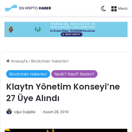
Dış görünüm
Menü
Anasayfa
/
Blockchain Haberleri
Blockchain Haberleri
Nedir? Nasıl? Neden?
Klaytn Yönetim Konseyi’ne
27 Üye Alındı
Uğur Dağdibi
Kasım 28, 2019