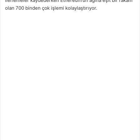
ilerlemeler kaydederken Ethereum’un ağına eşit bir rakam
olan 700 binden çok işlemi kolaylaştırıyor.