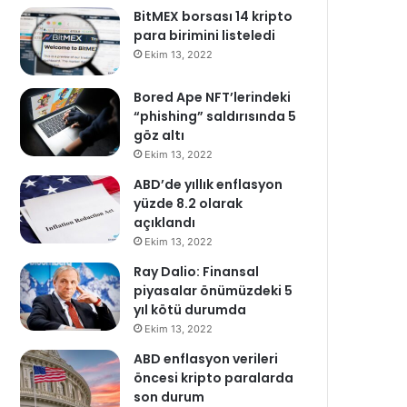
BitMEX borsası 14 kripto
para birimini listeledi
Ekim 13, 2022
Bored Ape NFT’lerindeki
“phishing” saldırısında 5
göz altı
Ekim 13, 2022
ABD’de yıllık enflasyon
yüzde 8.2 olarak
açıklandı
Ekim 13, 2022
Ray Dalio: Finansal
piyasalar önümüzdeki 5
yıl kötü durumda
Ekim 13, 2022
ABD enflasyon verileri
öncesi kripto paralarda
son durum