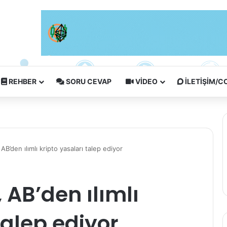
REHBER
SORU CEVAP
VIDEO
İLETIŞIM/
 AB’den ılımlı kripto yasaları talep ediyor
, AB’den ılımlı
talep ediyor