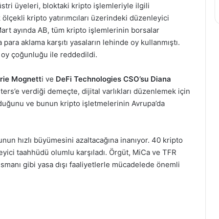
 üyeleri, bloktaki kripto işlemleriyle ilgili
ölçekli kripto yatırımcıları üzerindeki düzenleyici
 Mart ayında AB, tüm kripto işlemlerinin borsalar
a para aklama karşıtı yasaların lehinde oy kullanmıştı.
oy çoğunluğu ile reddedildi.
rie Mognett
i ve
DeFi Technologies CSO’su Diana
ers’e verdiği demeçte, dijital varlıkları düzenlemek için
lduğunu ve bunun kripto işletmelerinin Avrupa’da
unun hızlı büyümesini azaltacağına inanıyor. 40 kripto
leyici taahhüdü olumlu karşıladı. Örgüt, MiCa ve TFR
nsmanı gibi yasa dışı faaliyetlerle mücadelede önemli