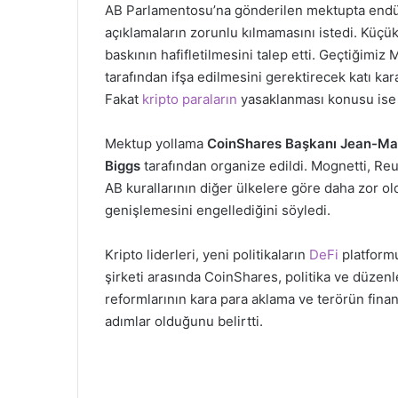
AB Parlamentosu’na gönderilen mektupta endüstri
açıklamaların zorunlu kılmamasını istedi. Küçük 
baskının hafifletilmesini talep etti. Geçtiğimiz
tarafından ifşa edilmesini gerektirecek katı kar
Fakat
kripto paraların
yasaklanması konusu ise 
Mektup yollama
CoinShares Başkanı Jean-Ma
Biggs
tarafından organize edildi. Mognetti, Reut
AB kurallarının diğer ülkelere göre daha zor o
genişlemesini engellediğini söyledi.
Kripto liderleri, yeni politikaların
DeFi
platform
şirketi arasında CoinShares, politika ve düzen
reformlarının kara para aklama ve terörün fina
adımlar olduğunu belirtti.