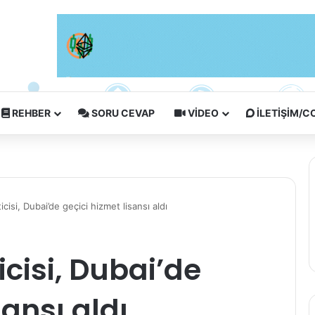
REHBER
SORU CEVAP
VIDEO
İLETIŞIM/
cisi, Dubai’de geçici hizmet lisansı aldı
icisi, Dubai’de
sansı aldı