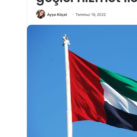
Ayşe Köçet
Temmuz 19, 2022