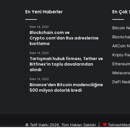
En Yeni Haberler
En Çok 
Ekim 14, 2022
Bitcoin N
Blockchain.com ve
Blockchai
Crypto.com’dan Rus adreslerine
kısıtlama
AltCoin N
Ekim 14, 2022
Kripto Pa
Tartışmalı hukuk firması, Tether ve
Bitfinex’in toplu davalarından
Ethereum
alındı
Metavers
Ekim 14, 2022
DeFi Nedi
Binance’den Bitcoin madenciliğine
500 milyon dolarlık kredi
© Telif Hakkı 2026, Tüm Hakları Saklıdır |
TektashMed