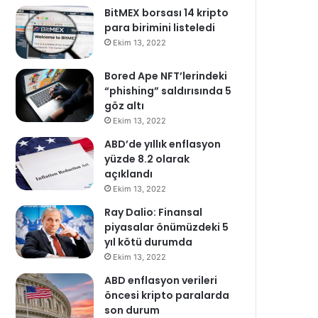
BitMEX borsası 14 kripto
para birimini listeledi
Ekim 13, 2022
Bored Ape NFT’lerindeki
“phishing” saldırısında 5
göz altı
Ekim 13, 2022
ABD’de yıllık enflasyon
yüzde 8.2 olarak
açıklandı
Ekim 13, 2022
Ray Dalio: Finansal
piyasalar önümüzdeki 5
yıl kötü durumda
Ekim 13, 2022
ABD enflasyon verileri
öncesi kripto paralarda
son durum