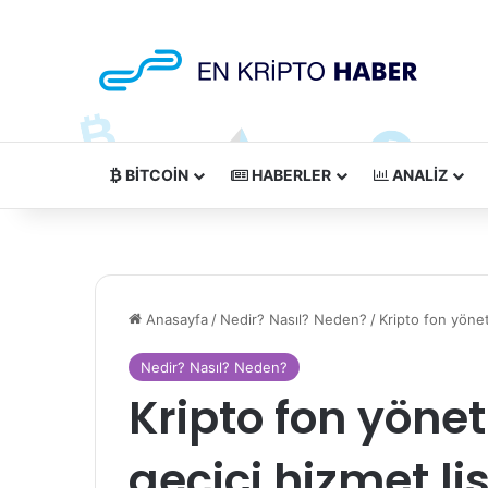
BITCOIN
HABERLER
ANALIZ
Anasayfa
/
Nedir? Nasıl? Neden?
/
Kripto fon yöneti
Nedir? Nasıl? Neden?
Kripto fon yönet
geçici hizmet li