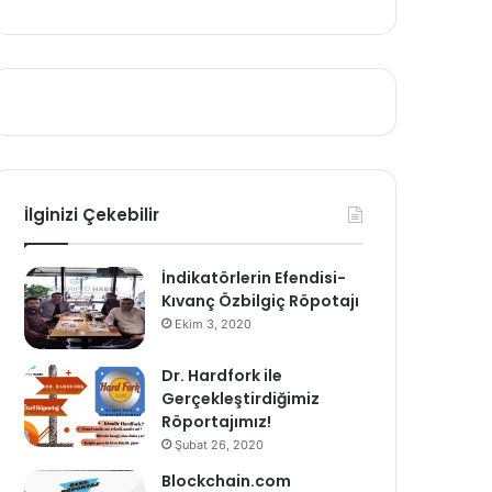
İlginizi Çekebilir
İndikatörlerin Efendisi-
Kıvanç Özbilgiç Röpotajı
Ekim 3, 2020
Dr. Hardfork ile
Gerçekleştirdiğimiz
Röportajımız!
Şubat 26, 2020
Blockchain.com