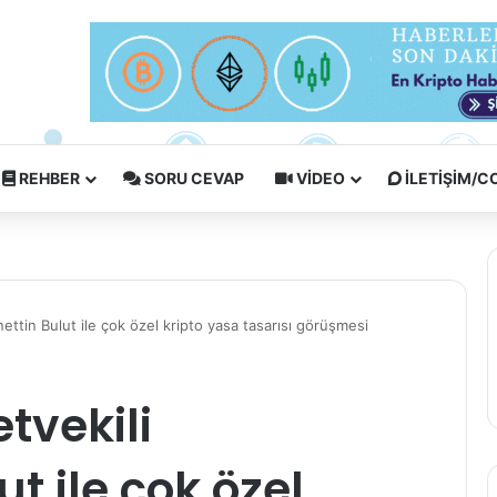
REHBER
SORU CEVAP
VIDEO
İLETIŞIM/
ettin Bulut ile çok özel kripto yasa tasarısı görüşmesi
tvekili
t ile çok özel