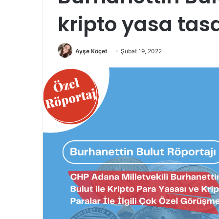
kripto yasa tas
Ayşe Köçet
Şubat 19, 2022