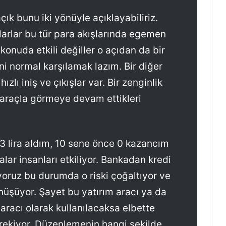
ık bunu iki yönüyle açıklayabiliriz.
tidarlar bu tür para akışlarında egemen
konuda etkili değiller o açıdan da bir
i normal karşılamak lazım. Bir diğer
lı iniş ve çıkışlar var. Bir zenginlik
 araçla görmeye devam ettikleri
 3 lira aldım, 10 sene önce 0 kazancım
lar insanları etkiliyor. Bankadan kredi
yoruz bu durumda o riski çoğaltıyor ve
nüşüyor. Şayet bu yatırım aracı ya da
k aracı olarak kullanılacaksa elbette
rekiyor. Düzenlemenin hangi şekilde