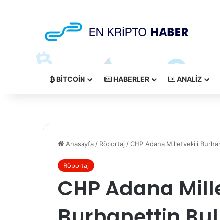
BITCOIN
HABERLER
ANALIZ
Anasayfa
/
Röportaj
/
CHP Adana Milletvekili Burhan
Röportaj
CHP Adana Mille
Burhanettin Bulu