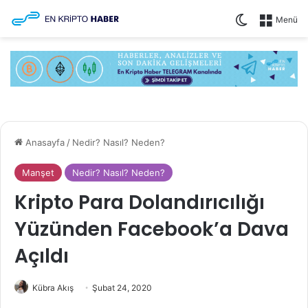
Dış görünüm
Menü
Anasayfa
/
Nedir? Nasıl? Neden?
Manşet
Nedir? Nasıl? Neden?
Kripto Para Dolandırıcılığı
Yüzünden Facebook’a Dava
Açıldı
Kübra Akış
Şubat 24, 2020