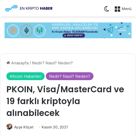
Dış görünüm
Menü
Anasayfa
/
Nedir? Nasıl? Neden?
Altcoin Haberleri
Nedir? Nasıl? Neden?
PKOIN, Visa/MasterCard ve
19 farklı kriptoyla
alınabilecek
Ayşe Köçet
Kasım 30, 2021