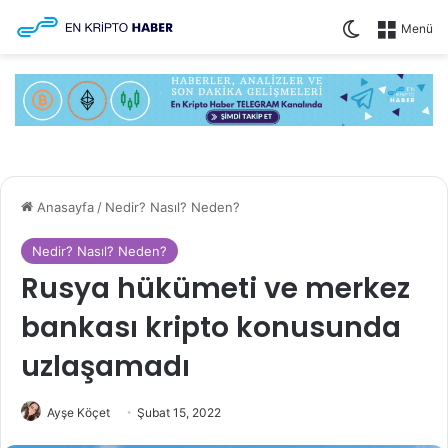
Dış görünüm
Menü
Anasayfa
/
Nedir? Nasıl? Neden?
Nedir? Nasıl? Neden?
Rusya hükümeti ve merkez
bankası kripto konusunda
uzlaşamadı
Ayşe Köçet
Şubat 15, 2022