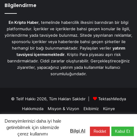
Bilgilendirme
En Kripto Haber
, temelinde habercilik ilkesini barındıran bir bilgi
platformudur. İçerikler ve içeriklerde bahsi geçen konular ile ilgili,
yönlendirme yada tavsiyede bulunmaz. Sitede yayınlanan reklamlar,
sponsorlu içerikler veya haberlerde bahsi geçen şirketler ile
herhangi bir bağı bulunmamaktadır. Paylaşılan veriler
yatırım
tavsiyesi içermemektedir
. Kripto Para piyasası aşırı risk
barındırmaktadır. Ciddi zararlar oluşturabilir. Gerçekleştireceğiniz
ziyaretler, yapacağınız yatırım yada kullanımlar kullanıcı
sorumluluğundadır.
© Telif Hakkı 2026, Tüm Hakları Saklıdır |
TektashMedya
Hakkımızda
Misyon & Vizyon
Ekibimiz
Künye
Üyelik Sözleşmesi
Gizlilik Sözleşmesi
İletişim/Contact
Deneyimlerinizi daha iyi hale
getirebilmek için sitemizde
Bilgi Al
Reddet
Kabul Et
Facebook
X
LinkedIn
YouTube
Instagram
Telegram
çerez kullanımı