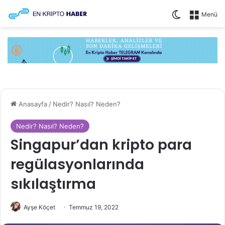
Dış görünüm
Menü
Anasayfa
/
Nedir? Nasıl? Neden?
Nedir? Nasıl? Neden?
Singapur’dan kripto para
regülasyonlarında
sıkılaştırma
Ayşe Köçet
Temmuz 19, 2022