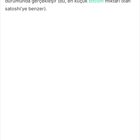
durumunda gerçekleşir (bu, en küçük
bitcoin
miktarı olan
satoshi’ye benzer).