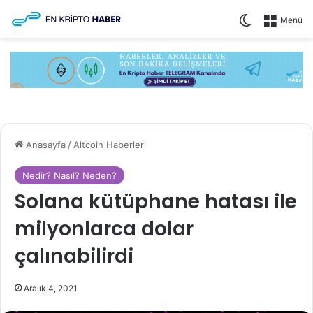
Dış görünüm
Menü
Anasayfa
/
Altcoin Haberleri
Nedir? Nasıl? Neden?
Solana kütüphane hatası ile
milyonlarca dolar
çalınabilirdi
Aralık 4, 2021