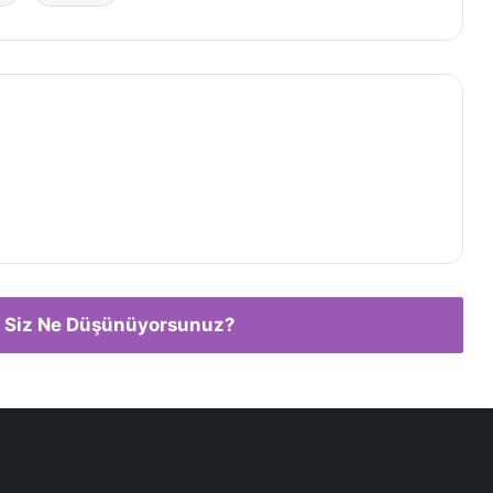
 Siz Ne Düşünüyorsunuz?