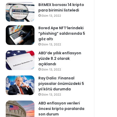
BitMEX borsası 14 kripto
para birimini listeledi
Ekim 13, 2022
Bored Ape NFT’lerindeki
“phishing” saldırısında 5
göz altı
Ekim 13, 2022
ABD’de yıllık enflasyon
yüzde 8.2 olarak
açıklandı
Ekim 13, 2022
Ray Dalio: Finansal
piyasalar önümüzdeki 5
yıl kötü durumda
Ekim 13, 2022
ABD enflasyon verileri
öncesi kripto paralarda
son durum