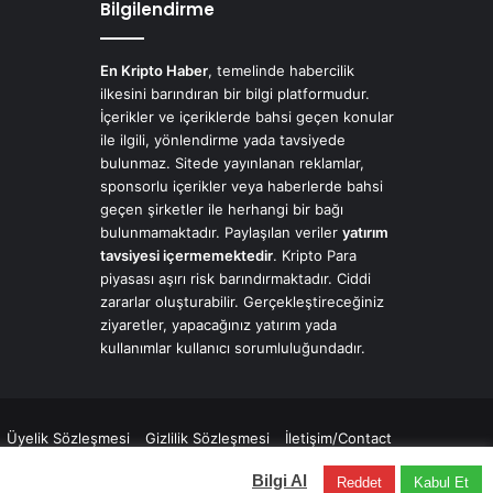
Bilgilendirme
En Kripto Haber
, temelinde habercilik
ilkesini barındıran bir bilgi platformudur.
İçerikler ve içeriklerde bahsi geçen konular
ile ilgili, yönlendirme yada tavsiyede
bulunmaz. Sitede yayınlanan reklamlar,
sponsorlu içerikler veya haberlerde bahsi
geçen şirketler ile herhangi bir bağı
bulunmamaktadır. Paylaşılan veriler
yatırım
tavsiyesi içermemektedir
. Kripto Para
piyasası aşırı risk barındırmaktadır. Ciddi
zararlar oluşturabilir. Gerçekleştireceğiniz
ziyaretler, yapacağınız yatırım yada
kullanımlar kullanıcı sorumluluğundadır.
Üyelik Sözleşmesi
Gizlilik Sözleşmesi
İletişim/Contact
Facebook
X
LinkedIn
YouTube
Instagram
Telegram
Bilgi Al
Reddet
Kabul Et