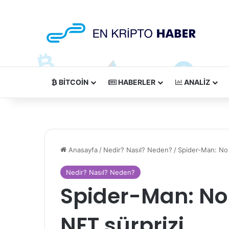
BITCOIN
HABERLER
ANALIZ
Anasayfa
/
Nedir? Nasıl? Neden?
/
Spider-Man: No
Nedir? Nasıl? Neden?
Spider-Man: N
NFT sürprizi