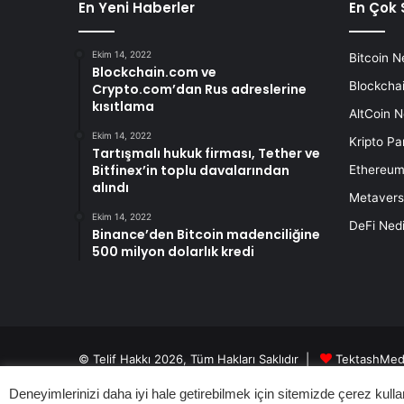
En Yeni Haberler
En Çok 
Ekim 14, 2022
Bitcoin N
Blockchain.com ve
Blockchai
Crypto.com’dan Rus adreslerine
kısıtlama
AltCoin N
Ekim 14, 2022
Kripto Pa
Tartışmalı hukuk firması, Tether ve
Bitfinex’in toplu davalarından
Ethereum
alındı
Metavers
Ekim 14, 2022
DeFi Nedi
Binance’den Bitcoin madenciliğine
500 milyon dolarlık kredi
© Telif Hakkı 2026, Tüm Hakları Saklıdır |
TektashMed
Deneyimlerinizi daha iyi hale getirebilmek için sitemizde çerez kulla