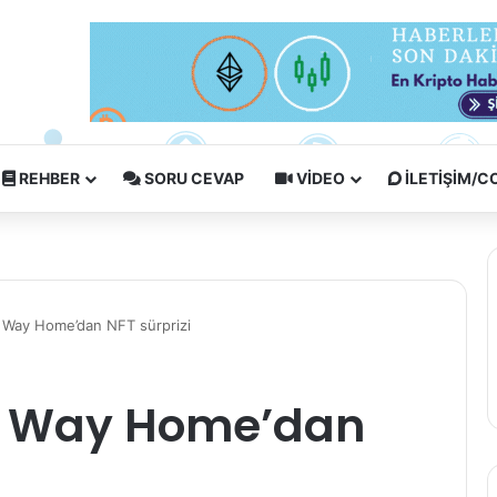
REHBER
SORU CEVAP
VIDEO
İLETIŞIM/
 Way Home’dan NFT sürprizi
o Way Home’dan