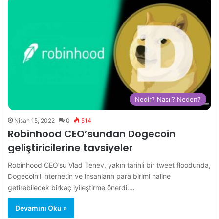
Nedir? Nasıl? Neden?
Nisan 15, 2022
0
514
Robinhood CEO’sundan Dogecoin
geliştiricilerine tavsiyeler
Robinhood CEO’su Vlad Tenev, yakın tarihli bir tweet floodunda,
Dogecoin’i internetin ve insanların para birimi haline
getirebilecek birkaç iyileştirme önerdi.…
Devamını Oku »