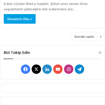
kripto cüzdan Beta’yı başlattı. Şirket uzun zaman önce
uygulamanın geleceğine dair kullanıcılara söz…
Devamını Oku »
Sonraki sayfa
Bizi Takip Edin
F
X
L
Y
I
T
a
i
o
n
e
c
n
u
s
l
e
k
T
t
e