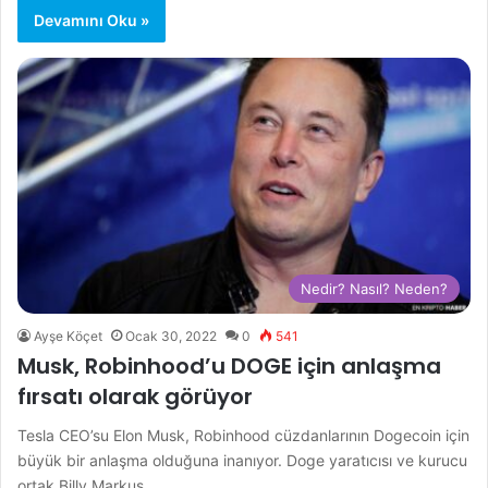
Devamını Oku »
Nedir? Nasıl? Neden?
Ayşe Köçet
Ocak 30, 2022
0
541
Musk, Robinhood’u DOGE için anlaşma
fırsatı olarak görüyor
Tesla CEO’su Elon Musk, Robinhood cüzdanlarının Dogecoin için
büyük bir anlaşma olduğuna inanıyor. Doge yaratıcısı ve kurucu
ortak Billy Markus,…