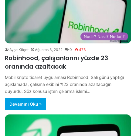
Nedir? Nasıl? Neden?
Ayşe Köçet
Ağustos 3, 2022
0
473
Robinhood, çalışanlarını yüzde 23
oranında azaltacak
Mobil kripto ticaret uygulaması Robinhood, Salı günü yaptığı
açıklamada, çalışma ekibini %23 oranında azaltacağını
duyurdu. Söz konusu işten çıkarma işlemi…
Devamını Oku »