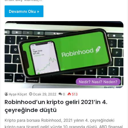
Devamını Oku »
Nedir? Nasıl? Neden?
Ayşe Köçet
Ocak 29, 2022
0
513
Robinhood’un kripto geliri 2021’in 4.
çeyreğinde düştü
Kripto para borsası Robinhood, 2021 yılının 4. çeyreğindeki
kripto para ticareti geliri yüzde 10 oranında düştü. ABD finansal