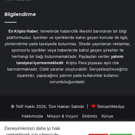
Bilgilendirme
En Kripto Haber
, temelinde habercilik ilkesini barındıran bir bilgi
platformudur. İçerikler ve içeriklerde bahsi geçen konular ile ilgili,
yönlendirme yada tavsiyede bulunmaz. Sitede yayınlanan reklamlar,
sponsorlu içerikler veya haberlerde bahsi geçen şirketler ile
herhangi bir bağı bulunmamaktadır. Paylaşılan veriler
yatırım
tavsiyesi içermemektedir
. Kripto Para piyasası aşırı risk
barındırmaktadır. Ciddi zararlar oluşturabilir. Gerçekleştireceğiniz
ziyaretler, yapacağınız yatırım yada kullanımlar kullanıcı
sorumluluğundadır.
© Telif Hakkı 2026, Tüm Hakları Saklıdır |
TektashMedya
Hakkımızda
Misyon & Vizyon
Ekibimiz
Künye
Üyelik Sözleşmesi
Gizlilik Sözleşmesi
İletişim/Contact
Deneyimlerinizi daha iyi hale
getirebilmek için sitemizde