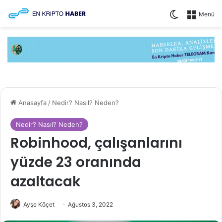
Dış görünüm
Menü
Anasayfa
/
Nedir? Nasıl? Neden?
Nedir? Nasıl? Neden?
Robinhood, çalışanlarını
yüzde 23 oranında
azaltacak
Ayşe Köçet
Ağustos 3, 2022