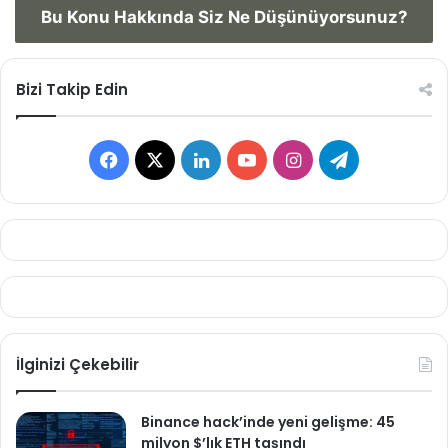
Bu Konu Hakkında Siz Ne Düşünüyorsunuz?
Bizi Takip Edin
Facebook
X
LinkedIn
YouTube
Instagram
Telegram
İlginizi Çekebilir
Binance hack’inde yeni gelişme: 45
milyon $’lık ETH taşındı