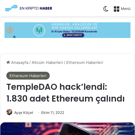
Dış görünüm
Menü
Anasayfa
/
Altcoin Haberleri
/
Ethereum Haberleri
Ethereum Haberleri
TempleDAO hack’lendi:
1.830 adet Ethereum çalındı
Ayşe Köçet
Ekim 11, 2022