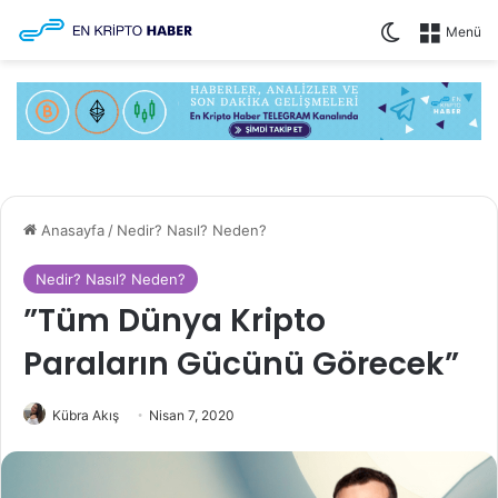
Dış görünüm
Menü
Anasayfa
/
Nedir? Nasıl? Neden?
Nedir? Nasıl? Neden?
”Tüm Dünya Kripto
Paraların Gücünü Görecek”
Kübra Akış
Nisan 7, 2020