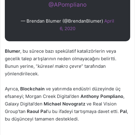
@APompliano
— Brendan Blumer (@BrendanBlumer)
April
6, 2020
Blumer
, bu sürece bazı spekülatif katalizörlerin veya
gecelik talep artışlarının neden olmayacağını belirtti.
Bunun yerine, “
küresel makro çevre
” tarafından
yönlendirilecek.
Ayrıca,
Blockchain
ve yatırımda endüstri düzeyinde üç
efsaneyi; Morgan Creek Digital’den
Anthony Pompliano
,
Galaxy Digital’den
Michael Novogratz
ve Real Vision
Group’tan
Raoul Pal
‘u bu ifadeyi tartışmaya davet etti.
Pal
,
bu düşünceyi tamamen destekledi.