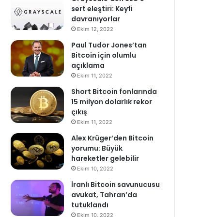
sert eleştiri: Keyfi
davranıyorlar
Ekim 12, 2022
Paul Tudor Jones’tan
Bitcoin için olumlu
açıklama
Ekim 11, 2022
Short Bitcoin fonlarında
15 milyon dolarlık rekor
çıkış
Ekim 11, 2022
Alex Krüger’den Bitcoin
yorumu: Büyük
hareketler gelebilir
Ekim 10, 2022
İranlı Bitcoin savunucusu
avukat, Tahran’da
tutuklandı
Ekim 10, 2022