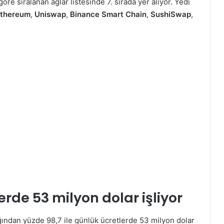
öre sıralanan ağlar listesinde 7. sırada yer alıyor. Yedi
thereum
,
Uniswap
,
Binance Smart Chain
,
SushiSwap
,
rde 53 milyon dolar işliyor
ağından yüzde 98,7 ile günlük ücretlerde 53 milyon dolar