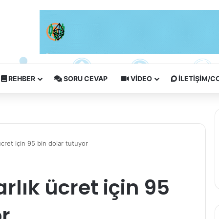
REHBER
SORU CEVAP
VIDEO
İLETIŞIM/
 ücret için 95 bin dolar tutuyor
arlık ücret için 95
or