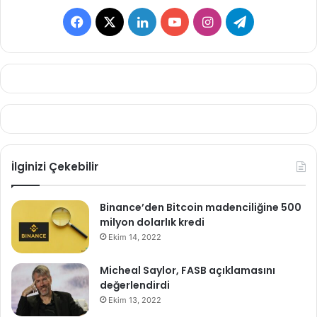
Facebook
X
LinkedIn
YouTube
Instagram
Telegram
İlginizi Çekebilir
Binance’den Bitcoin madenciliğine 500
milyon dolarlık kredi
Ekim 14, 2022
Micheal Saylor, FASB açıklamasını
değerlendirdi
Ekim 13, 2022