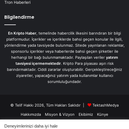
Tron Haberleri
Bilgilendirme
En Kripto Haber
, temelinde habercilik ilkesini barındıran bir bilgi
platformudur. İçerikler ve içeriklerde bahsi geçen konular ile ilgili,
yönlendirme yada tavsiyede bulunmaz. Sitede yayınlanan reklamlar,
sponsorlu içerikler veya haberlerde bahsi geçen şirketler ile
herhangi bir bağı bulunmamaktadır. Paylaşılan veriler
yatırım
tavsiyesi içermemektedir
. Kripto Para piyasası aşırı risk
barındırmaktadır. Ciddi zararlar oluşturabilir. Gerçekleştireceğiniz
ziyaretler, yapacağınız yatırım yada kullanımlar kullanıcı
sorumluluğundadır.
© Telif Hakkı 2026, Tüm Hakları Saklıdır |
TektashMedya
Hakkımızda
Misyon & Vizyon
Ekibimiz
Künye
Üyelik Sözleşmesi
Gizlilik Sözleşmesi
İletişim/Contact
Deneyimlerinizi daha iyi hale