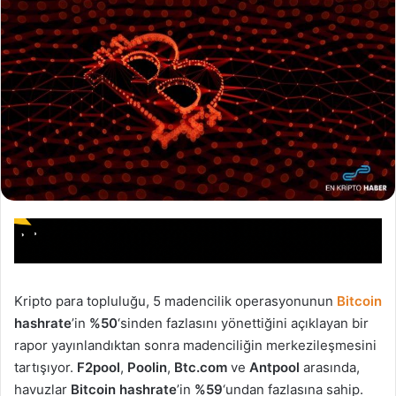
Kripto para topluluğu, 5 madencilik operasyonunun
Bitcoin
hashrate
’in
%50
‘sinden fazlasını yönettiğini açıklayan bir
rapor yayınlandıktan sonra madenciliğin merkezileşmesini
tartışıyor.
F2pool
,
Poolin
,
Btc.com
ve
Antpool
arasında,
havuzlar
Bitcoin hashrate
’in
%59
‘undan fazlasına sahip.