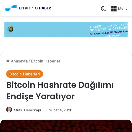
Dış görünüm
Menü
Anasayfa
/
Bitcoin Haberleri
Bitcoin Haberleri
Bitcoin Hashrate Dağılımı
Endişe Yaratıyor
Mutlu Demirkapı
Şubat 4, 2020