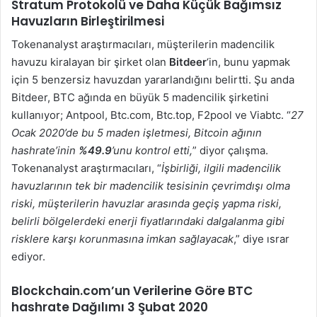
Stratum Protokolü ve Daha Küçük Bağımsız
Havuzların Birleştirilmesi
Tokenanalyst araştırmacıları, müşterilerin madencilik
havuzu kiralayan bir şirket olan
Bitdeer
‘in, bunu yapmak
için 5 benzersiz havuzdan yararlandığını belirtti. Şu anda
Bitdeer, BTC ağında en büyük 5 madencilik şirketini
kullanıyor; Antpool, Btc.com, Btc.top, F2pool ve Viabtc. “
27
Ocak 2020’de bu 5 maden işletmesi, Bitcoin ağının
hashrate’inin
%49.9
’unu kontrol etti,
” diyor çalışma.
Tokenanalyst araştırmacıları, “
İşbirliği, ilgili madencilik
havuzlarının tek bir madencilik tesisinin çevrimdışı olma
riski, müşterilerin havuzlar arasında geçiş yapma riski,
belirli bölgelerdeki enerji fiyatlarındaki dalgalanma gibi
risklere karşı korunmasına imkan sağlayacak
,” diye ısrar
ediyor.
Blockchain.com’un Verilerine Göre BTC
hashrate Dağılımı 3 Şubat 2020